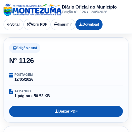
Diário Oficial do Município
Edição nº 1126 • 12/05/2026
Voltar
Abrir PDF
Imprimir
Download
Edição atual
Nº 1126
POSTAGEM
12/05/2026
TAMANHO
1 página • 50.52 KB
Baixar PDF