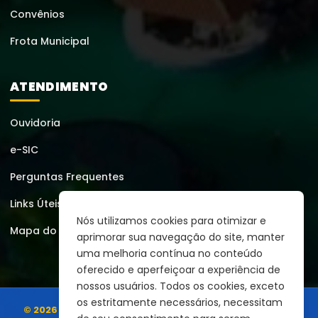
Convênios
Frota Municipal
ATENDIMENTO
Ouvidoria
e-SIC
Perguntas Frequentes
Links Úteis
Nós utilizamos cookies para otimizar e
Mapa do Site
aprimorar sua navegação do site, manter
uma melhoria contínua no conteúdo
oferecido e aperfeiçoar a experiência de
nossos usuários. Todos os cookies, exceto
os estritamente necessários, necessitam
© 2026 | Prefeitura Municipal de Montezuma
Todos os