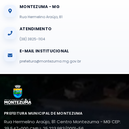
MONTEZUMA - MG
Rua Hermelino Araújo, 81
ATENDIMENTO
(38) 3825-1104
E-MAIL INSTITUCIONAL
prefeitura@montezuma.mg.gov.br
PREFEITURA MUNICIPAL DE MONTEZUMA
Rua Hermelino Araújo, 81
Centro
Montezuma - MG
CEP:
39.547-000
CNPJ: 25.223.983/0001-56