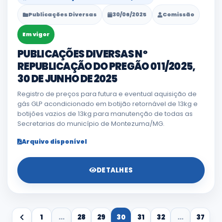
Publicações Diversas
30/06/2025
Comissão
Em vigor
PUBLICAÇÕES DIVERSAS Nº
REPUBLICAÇÃO DO PREGÃO 011/2025,
30 DE JUNHO DE 2025
Registro de preços para futura e eventual aquisição de
gás GLP acondicionado em botijão retornável de 13kg e
botijões vazios de 13kg para manutenção de todas as
Secretarias do município de Montezuma/MG.
Arquivo disponível
DETALHES
1
...
28
29
30
31
32
...
37