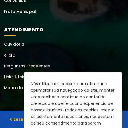
Convênios
Frota Municipal
ATENDIMENTO
Ouvidoria
e-SIC
Perguntas Frequentes
Links Úteis
Nós utilizamos cookies para otimizar e
Mapa do Site
aprimorar sua navegação do site, manter
uma melhoria contínua no conteúdo
oferecido e aperfeiçoar a experiência de
nossos usuários. Todos os cookies, exceto
os estritamente necessários, necessitam
© 2026 | Prefeitura Municipal de Montezuma
Todos os
de seu consentimento para serem
direitos reservados.